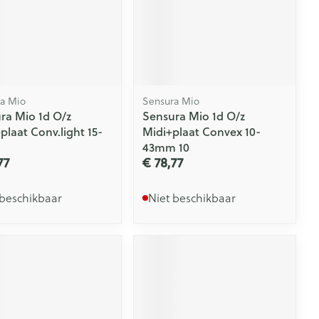
Doffe huid
 penselen en
er
Arm
er
svoorwerpen
Toon meer
Elleboog
Haar
 - oogpotlood
Enkel en voet
Zelfbruiner
en - decubitis
Toon meer
er
aduw
a Mio
Sensura Mio
ra Mio 1d O/z
Sensura Mio 1d O/z
er
Scheren
plaat Conv.light 15-
Midi+plaat Convex 10-
n
43mm 10
77
€ 78,77
ys en -druppels
CBD
 beschikbaar
Niet beschikbaar