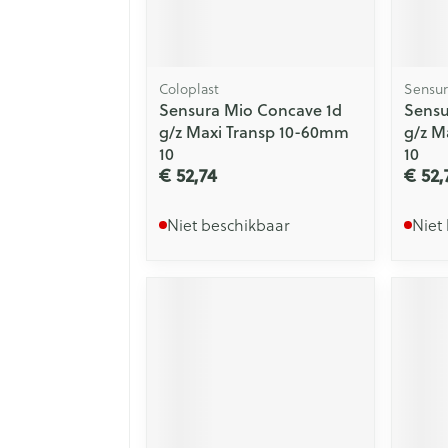
Coloplast
Sensur
Sensura Mio Concave 1d
Sensu
g/z Maxi Transp 10-60mm
g/z M
10
10
€ 52,74
€ 52,
Niet beschikbaar
Niet