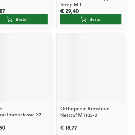
Strap M 1
87
€ 29,40
Bestel
Bestel
Orthopedic Armsteun
ne
ne Immoclassic S2
Netstof M 1103-2
60
€ 18,77