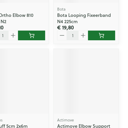
Bota
Ortho Elbow 810
Bota Looping Fixeerband
 N2
N4 225cm
10
€ 19,80
l
Aantal
ns
Actimove
uff 5cm 2x6m
Actimove Elbow Support