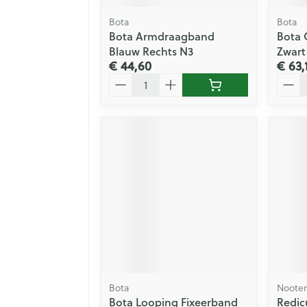
Bota
Bota
Bota Armdraagband
Bota 
Blauw Rechts N3
Zwart
€ 44,60
€ 63,
Aantal
Aanta
Bota
Noote
Bota Looping Fixeerband
Redic