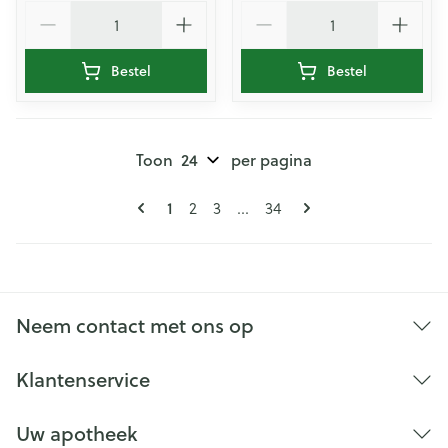
Aantal
Aantal
Bestel
Bestel
Toon
per pagina
Pagina's
U lees momenteel pagina
1
Pagina
Pagina
Pagina
2
3
...
34
Neem contact met ons op
Klantenservice
Uw apotheek