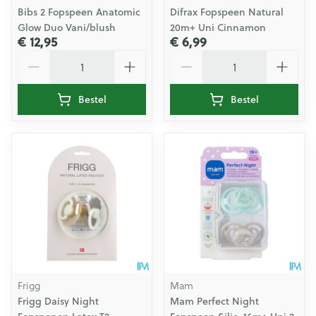
Bibs 2 Fopspeen Anatomic
Difrax Fopspeen Natural
Glow Duo Vani/blush
20m+ Uni Cinnamon
€ 12,95
€ 6,99
Aantal
Aantal
Bestel
Bestel
Frigg
Mam
Frigg Daisy Night
Mam Perfect Night