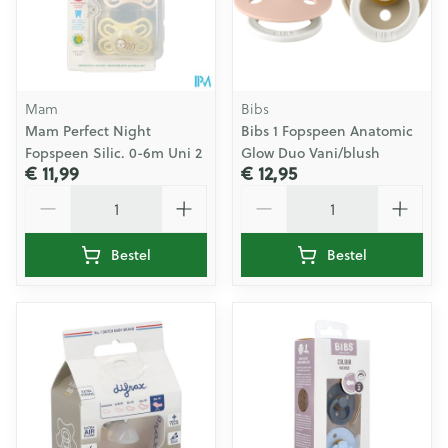
Mam
Bibs
Mam Perfect Night
Bibs 1 Fopspeen Anatomic
Fopspeen Silic. 0-6m Uni 2
Glow Duo Vani/blush
€ 11,99
€ 12,95
Aantal
Aantal
Bestel
Bestel