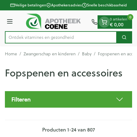
Dia 1 van 1
Ga naar de inhoud
Veilige betalingen
Apothekersadvies
Snelle beschikbaarheid
0
0 artikelen
€ 0,00
Menu
Ontdek vitamines en gezondheidsbenodigdhe
Zoek
Product, merk, categorie...
Home
/
Zwangerschap en kinderen
/
Baby
/
Fopspenen en acces
Fopspenen en accessoires
Filteren
Producten
1
-
24
van
807