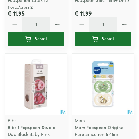
Fopspenen Latex T2
Fopspeen Silic. 16m+ Uni 2
Porto/crois 2
€ 11,95
€ 11,99
Aantal
Aantal
Bestel
Bestel
Bibs
Mam
Bibs 1 Fopspeen Studio
Mam Fopspeen Original
Duo Block Baby Pink
Pure Siliconen 6-16m