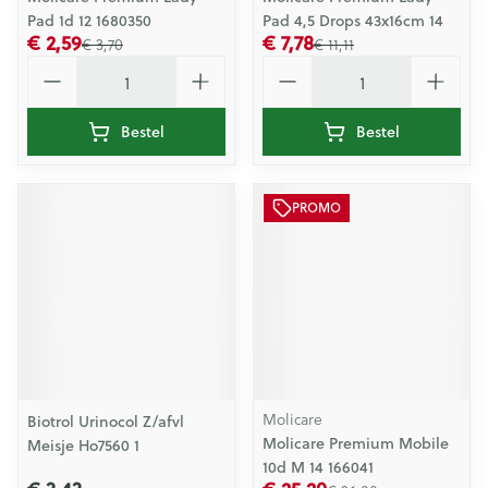
Pad 1d 12 1680350
Pad 4,5 Drops 43x16cm 14
€ 2,59
€ 7,78
€ 3,70
€ 11,11
Aantal
Aantal
Bestel
Bestel
PROMO
Molicare
Biotrol Urinocol Z/afvl
Molicare Premium Mobile
Meisje Ho7560 1
10d M 14 166041