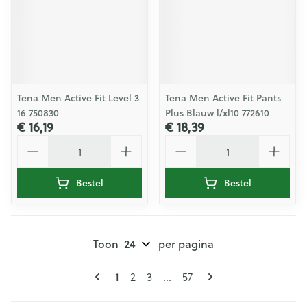
Tena Men Active Fit Level 3
Tena Men Active Fit Pants
16 750830
Plus Blauw l/xl10 772610
€ 16,19
€ 18,39
Aantal
Aantal
Bestel
Bestel
Toon
per pagina
Pagina's
U lees momenteel pagina
Pagina
Pagina
Pagina
1
2
3
...
57