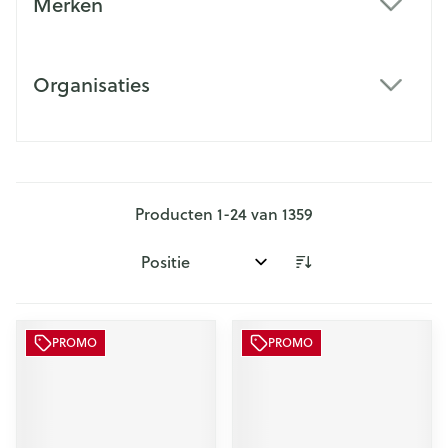
Merken
filter
Organisaties
filter
Producten
1
-
24
van
1359
Sorteer op:
PROMO
PROMO