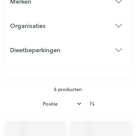
Merken
filter
Organisaties
filter
Dieetbeperkingen
filter
6
producten
Sorteer op: