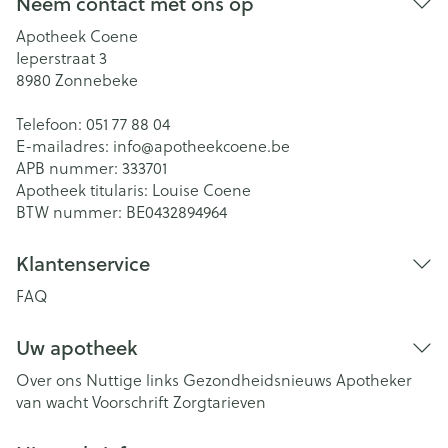
Neem contact met ons op
Apotheek Coene
Ieperstraat 3
8980
Zonnebeke
Telefoon:
051 77 88 04
E-mailadres:
info@
apotheekcoene.be
APB nummer:
333701
Apotheek titularis:
Louise Coene
BTW nummer:
BE0432894964
Klantenservice
FAQ
Uw apotheek
Over ons
Nuttige links
Gezondheidsnieuws
Apotheker
van wacht
Voorschrift
Zorgtarieven