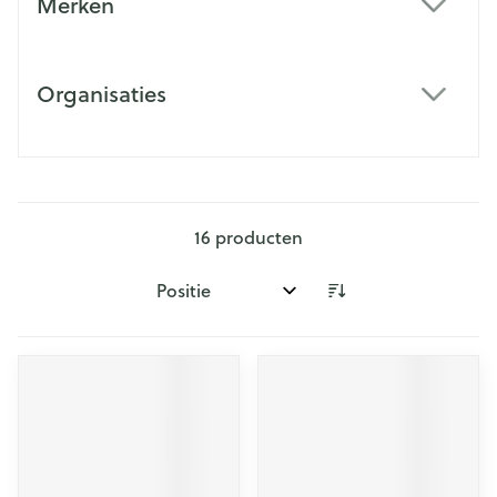
Merken
filter
Organisaties
filter
16
producten
Sorteer op: