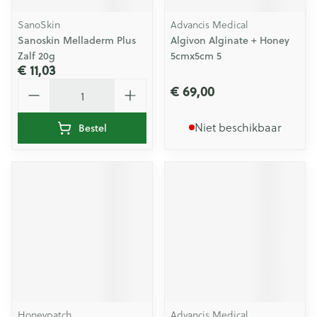
SanoSkin
Advancis Medical
Sanoskin Melladerm Plus
Algivon Alginate + Honey
Zalf 20g
5cmx5cm 5
€ 11,03
Aantal
€ 69,00
Niet beschikbaar
Bestel
Honeypatch
Advancis Medical