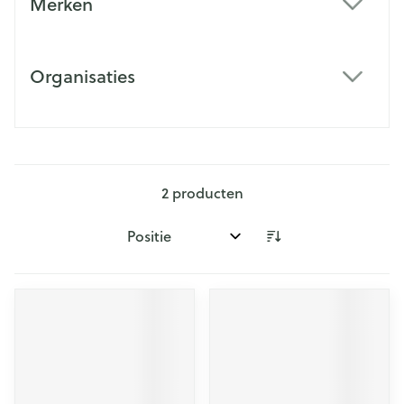
Merken
filter
Organisaties
filter
2
producten
Sorteer op: