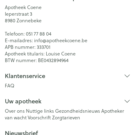
Apotheek Coene
Ieperstraat 3
8980
Zonnebeke
Telefoon:
051 77 88 04
E-mailadres:
info@
apotheekcoene.be
APB nummer:
333701
Apotheek titularis:
Louise Coene
BTW nummer:
BE0432894964
Klantenservice
FAQ
Uw apotheek
Over ons
Nuttige links
Gezondheidsnieuws
Apotheker
van wacht
Voorschrift
Zorgtarieven
Nieuwsbrief