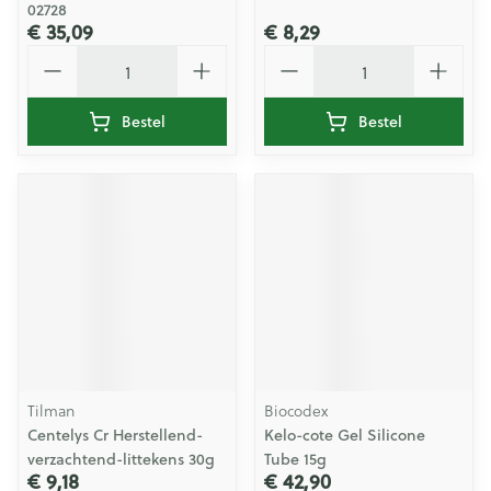
02728
€ 35,09
€ 8,29
Aantal
Aantal
Bestel
Bestel
Tilman
Biocodex
Centelys Cr Herstellend-
Kelo-cote Gel Silicone
verzachtend-littekens 30g
Tube 15g
€ 9,18
€ 42,90