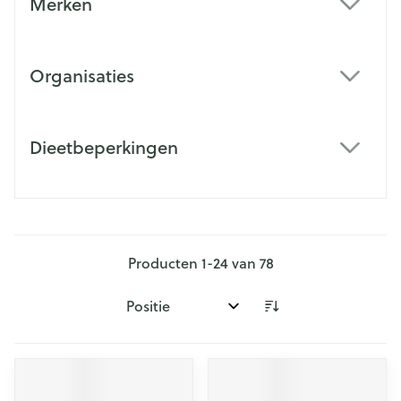
Merken
filter
Organisaties
filter
Dieetbeperkingen
filter
Producten
1
-
24
van
78
Sorteer op: