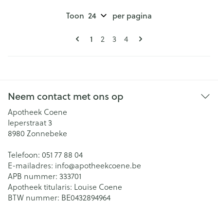
Toon
per pagina
Pagina's
U lees momenteel pagina
Pagina
Pagina
Pagina
1
2
3
4
Neem contact met ons op
Apotheek Coene
Ieperstraat 3
8980
Zonnebeke
Telefoon:
051 77 88 04
E-mailadres:
info@
apotheekcoene.be
APB nummer:
333701
Apotheek titularis:
Louise Coene
BTW nummer:
BE0432894964