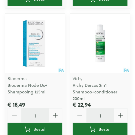
Bioderma
Vichy
Bioderma Node Ds+
Vichy Dercos 2in1
Shampooing 125ml
Shampoo+conditioner
200ml
€ 18,49
€ 22,94
Aantal
Aantal
Bestel
Bestel