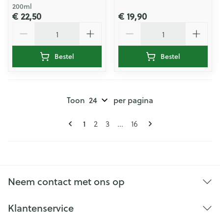
200ml
€ 22,50
€ 19,90
Aantal
Aantal
Bestel
Bestel
Toon
per pagina
Pagina's
U lees momenteel pagina
Pagina
Pagina
Pagina
1
2
3
...
16
Neem contact met ons op
Klantenservice