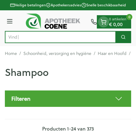
Dia 1 van 1
Ga naar de inhoud
Veilige betalingen
Apothekersadvies
Snelle beschikbaarheid
0
0 artikelen
Menu
€ 0,00
Vind snel won
Zoek
Product, merk, categorie...
Home
/
Schoonheid, verzorging en hygiëne
/
Haar en Hoofd
/
S
Shampoo
Filteren
Producten
1
-
24
van
373