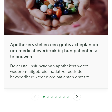
Apothekers stellen een gratis actieplan op
om medicatieverbruik bij hun patiënten af
te bouwen
De eerstelijnsfunctie van apothekers wordt
wederom uitgebreid, nadat ze reeds de
bevoegdheid kregen om patiënten gratis te
helpen met het afbouwen van slaapmiddelen.
Apothekers kunnen vanaf nu patiënten bijstaan
om hun medicatie af te bouwen. Dit specifiek voor
mensen die meer dan vijf verschillende soorten
medicatie nemen die worden terugbetaald. Dit is
een grote stap vooruit: het maakt dergelijke zorg