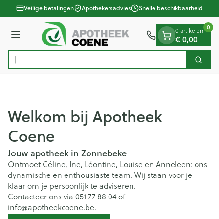
Dia 1 van 1
Ga naar de inhoud
Veilige betalingen
Apothekersadvies
Snelle beschikbaarheid
0
0 artikelen
Menu
€ 0,00
Vind snel wondver
Zoek
Product, merk, categorie...
Welkom bij Apotheek
Coene
Jouw apotheek in Zonnebeke
Ontmoet Céline, Ine, Léontine, Louise en Anneleen: ons
dynamische en enthousiaste team. Wij staan voor je
klaar om je persoonlijk te adviseren.
Contacteer ons via 051 77 88 04 of
info@apotheekcoene.be.