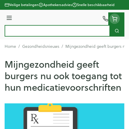
Ga naar de inhoud
Veilige betalingen
Apothekersadvies
Snelle beschikbaarheid
Menu
Zoek
Product, merk, categorie...
Home
/
Gezondheidsnieuws
/
Mijngezondheid geeft burgers nu 
Mijngezondheid geeft
burgers nu ook toegang tot
hun medicatievoorschriften