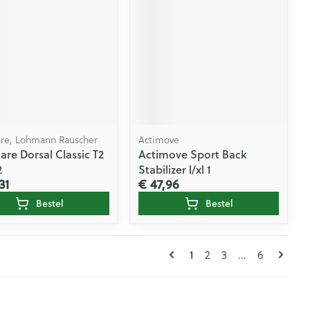
are, Lohmann Rauscher
Actimove
are Dorsal Classic T2
Actimove Sport Back
2
Stabilizer l/xl 1
31
€ 47,96
Bestel
Bestel
Pagina's
U lees momenteel pag
1
Pagina
Pagina
Pagina
2
3
...
6