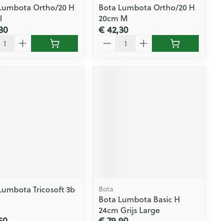
Lumbota Ortho/20 H
Bota Lumbota Ortho/20 H
l
20cm M
30
€ 42,30
l
Aantal
Lumbota Tricosoft 3b
Bota
Bota Lumbota Basic H
24cm Grijs Large
50
€ 79,90