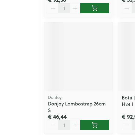
Aantal
Aanta
Bota 
DonJoy
Donjoy Lombostrap 26cm
H24 l
S
€ 46,44
€ 92,
Aantal
Aanta