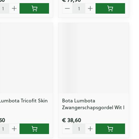
l
Aantal
Lumbota Tricofit Skin
Bota Lumbota
Zwangerschapsgordel Wit l
50
€ 38,60
l
Aantal