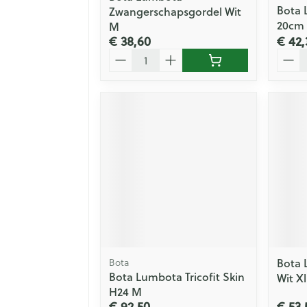
Bota 
Zwangerschapsgordel Wit
20cm 
M
€ 38,60
€ 42,
Aantal
Aanta
Bota 
Bota
Bota Lumbota Tricofit Skin
Wit Xl
H24 M
€ 92,50
€ 53,