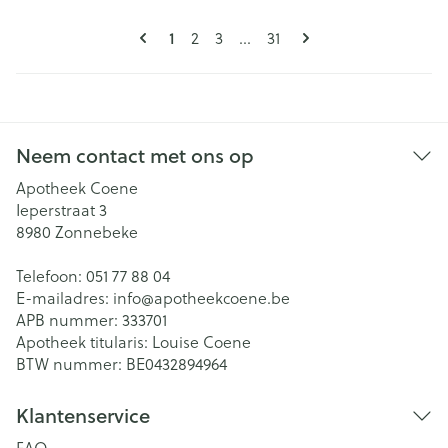
Pagina's
U lees momenteel pagina
1
Pagina
Pagina
Pagina
2
3
...
31
Neem contact met ons op
Apotheek Coene
Ieperstraat 3
8980
Zonnebeke
Telefoon:
051 77 88 04
E-mailadres:
info@
apotheekcoene.be
APB nummer:
333701
Apotheek titularis:
Louise Coene
BTW nummer:
BE0432894964
Klantenservice