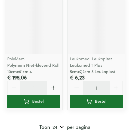
PolyMem
Leukomed, Leukoplast
Polymem Niet-klevend Roll
Leukomed T Plus
10cmx61cm 4
5cmx7,2cm 5 Leukoplast
€ 195,06
€ 6,23
Aantal
Aantal
Bestel
Bestel
Toon
per pagina