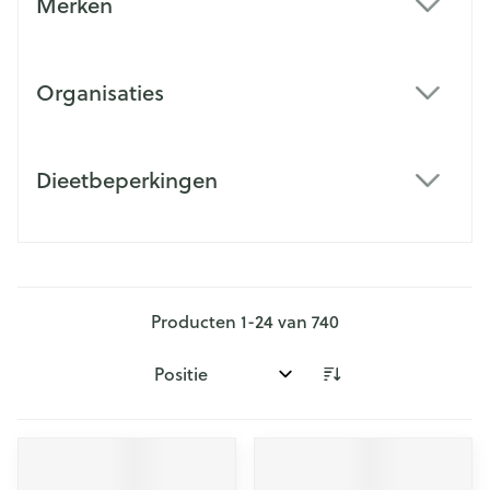
Merken
filter
Organisaties
filter
Dieetbeperkingen
filter
Producten
1
-
24
van
740
Sorteer op: