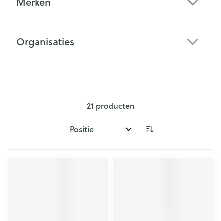
Merken
filter
Organisaties
filter
21
producten
Sorteer op: