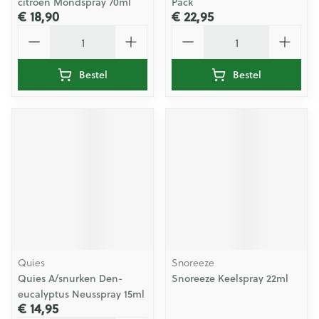
citroen Mondspray 70ml
Pack
€ 18,90
€ 22,95
Aantal
Aantal
Bestel
Bestel
Quies
Snoreeze
Quies A/snurken Den-
Snoreeze Keelspray 22ml
eucalyptus Neusspray 15ml
€ 14,95