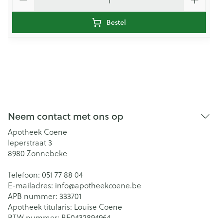
Bestel
Neem contact met ons op
Apotheek Coene
Ieperstraat 3
8980
Zonnebeke
Telefoon:
051 77 88 04
E-mailadres:
info@
apotheekcoene.be
APB nummer:
333701
Apotheek titularis:
Louise Coene
BTW nummer:
BE0432894964