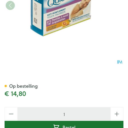
Quies A/snurk Citrus Nf Zuigp
Op bestelling
€ 14,80
Aantal
Bestel