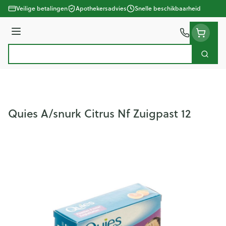
Ga naar de inhoud
Veilige betalingen
Apothekersadvies
Snelle beschikbaarheid
Menu
Zoek
Product, merk, categorie...
Quies A/snurk Citrus Nf Zuigpast 12