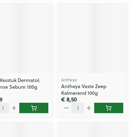
 Wasstuk Dermatol.
Antheya
Antheya Vaste Zeep
roe Sebum 100g
Kalmerend 100g
9
€ 8,50
l
Aantal