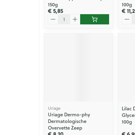
150g
100g
€ 5,85
€ 11,2
Aantal
Aanta
Uriage
Lilac
Uriage Dermo-phy
Glyce
Dermatologische
100g
Overvette Zeep
€ 8,20
€ 6,9