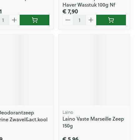
Haver Wasstuk 100g Nf
1
€ 7,90
l
Aantal
 Deodorantzeep
Laino
Laino Vaste Marseille Zeep
rine Zwavel&act.kool
150g
9
€ 5,96