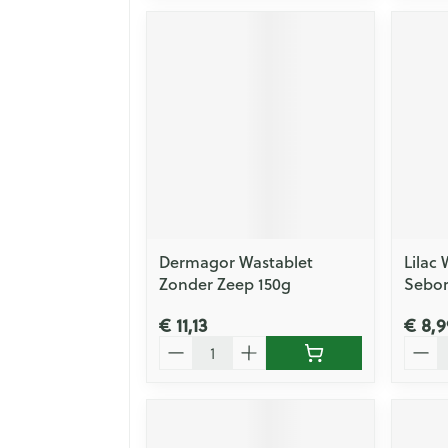
Dermagor Wastablet
Lilac
Zonder Zeep 150g
Sebor
€ 11,13
€ 8,9
Aantal
Aanta