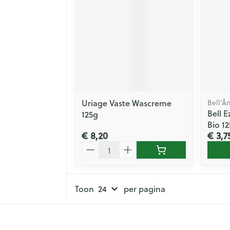
Uriage Vaste Wascreme
Bell’Â
Bell 
125g
Bio 1
€ 8,20
€ 3,7
Aantal
Toon
per pagina