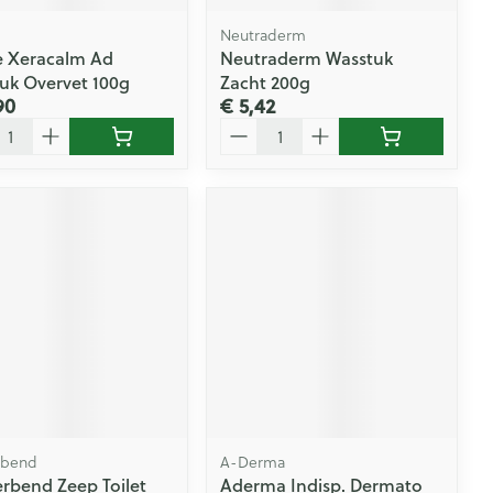
Neutraderm
 Xeracalm Ad
Neutraderm Wasstuk
uk Overvet 100g
Zacht 200g
90
€ 5,42
l
Aantal
rbend
A-Derma
rbend Zeep Toilet
Aderma Indisp. Dermato