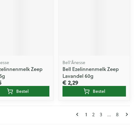
nesse
Bell’Ânesse
Ezelinnenmelk Zeep
Bell Ezelinnenmelk Zeep
25g
Lavandel 60g
5
€ 2,29
Bestel
Bestel
Pagina's
U lees momenteel pagi
Pagina
Pagina
Pagina
1
2
3
...
8