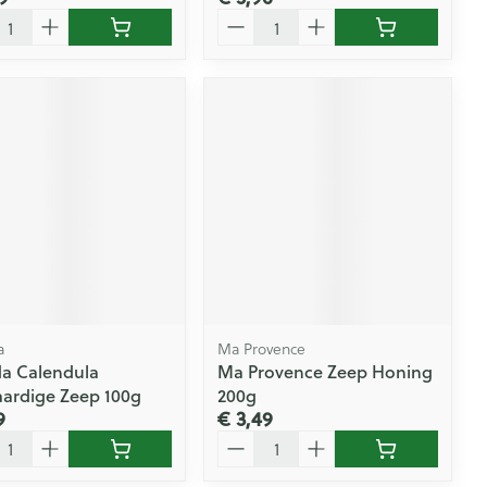
l
Aantal
a
Ma Provence
a Calendula
Ma Provence Zeep Honing
aardige Zeep 100g
200g
9
€ 3,49
l
Aantal