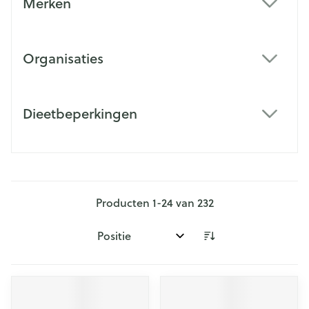
Merken
filter
Organisaties
filter
Dieetbeperkingen
filter
Producten
1
-
24
van
232
Sorteer op: