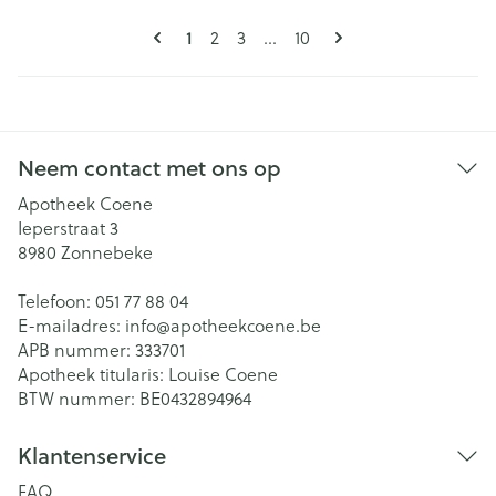
Pagina's
U lees momenteel pagina
Pagina
Pagina
Pagina
1
2
3
...
10
Neem contact met ons op
Apotheek Coene
Ieperstraat 3
8980
Zonnebeke
Telefoon:
051 77 88 04
E-mailadres:
info@
apotheekcoene.be
APB nummer:
333701
Apotheek titularis:
Louise Coene
BTW nummer:
BE0432894964
Klantenservice
FAQ