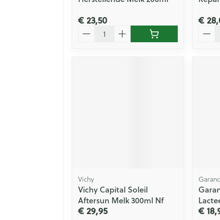
€ 23,50
€ 28,
Aantal
Aanta
Vichy
Garanc
Vichy Capital Soleil
Garan
Aftersun Melk 300ml Nf
Lacte
€ 29,95
€ 18,