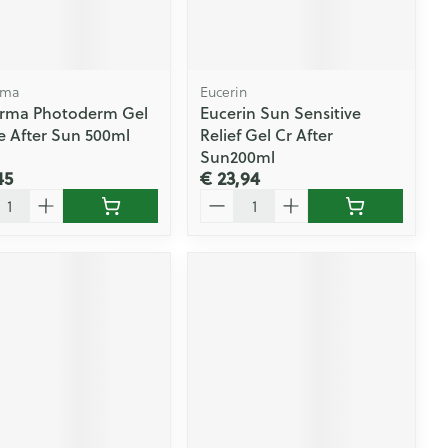
Doffe huid
 penselen en
er
Arm
er
svoorwerpen
Toon meer
Elleboog
Haar
 - oogpotlood
Enkel en voet
rma
Eucerin
Zelfbruiner
en - decubitis
rma Photoderm Gel
Eucerin Sun Sensitive
Toon meer
 After Sun 500ml
Relief Gel Cr After
er
aduw
Sun200ml
er
45
€ 23,94
Scheren
l
Aantal
n
ys en -druppels
CBD