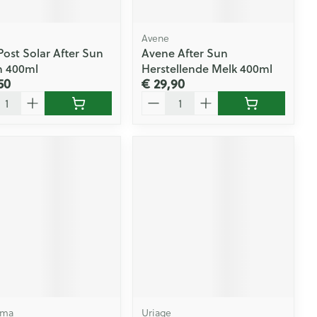
Avene
Post Solar After Sun
Avene After Sun
n 400ml
Herstellende Melk 400ml
50
€ 29,90
l
Aantal
rma
Uriage