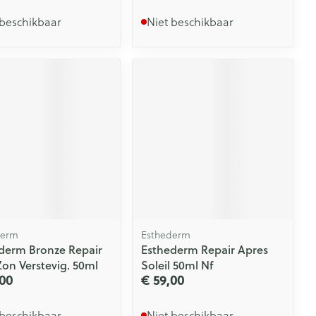
 beschikbaar
Niet beschikbaar
derm
Esthederm
derm Bronze Repair
Esthederm Repair Apres
Zon Verstevig. 50ml
Soleil 50ml Nf
00
€ 59,00
 beschikbaar
Niet beschikbaar