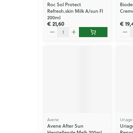
Roc Sol Protect
Biode
Refresh.skin Milk A/sun Fl
Creme
200ml
€ 21,60
€ 19,
Aantal
Aanta
Avene
Uriage
Avene After Sun
Uriag
Herstellende Melk 200ml
Repar