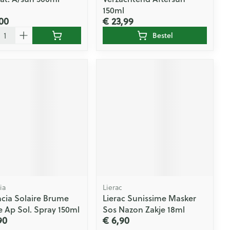
150ml
00
€ 23,99
l
Bestel
ia
Lierac
cia Solaire Brume
Lierac Sunissime Masker
e Ap Sol. Spray 150ml
Sos Nazon Zakje 18ml
90
€ 6,90