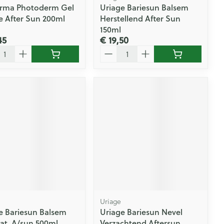
rma Photoderm Gel
Uriage Bariesun Balsem
 After Sun 200ml
Herstellend After Sun
150ml
45
€ 19,50
l
Aantal
Uriage
e Bariesun Balsem
Uriage Bariesun Nevel
at. A/sun 500ml
Verzachtend Aftersun