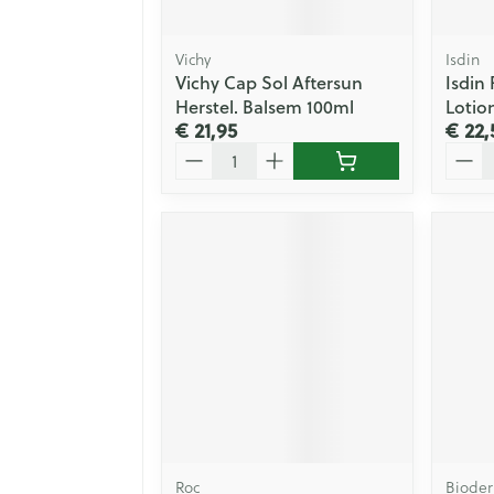
Vichy
Isdin
Vichy Cap Sol Aftersun
Isdin 
Herstel. Balsem 100ml
Lotio
€ 21,95
€ 22,
Aantal
Aanta
Roc
Biode