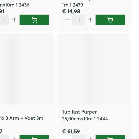
mx10m 1 2436
1m 1 2479
91
€ 14,98
l
Aantal
Tubifast Purper
fix 3 Arm + Voet 3m
25,00cmx10m 1 2444
7
€ 61,59
l
Aantal