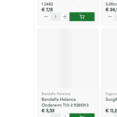
1 2482
5,00c
€ 7,15
€ 24,
Aantal
Aanta
Bandafix Helenca
Fagron
Bandafix Helanca
Surgi
Onderarm T13-2 9285913
€ 3,33
€ 11,2
Aantal
Aanta