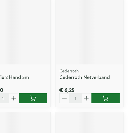
Cederroth
fix 2 Hand 3m
Cederroth Netverband
60
€ 6,25
l
Aantal