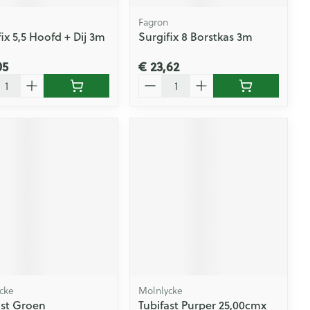
Fagron
ix 5,5 Hoofd + Dij 3m
Surgifix 8 Borstkas 3m
05
€ 23,62
l
Aantal
cke
Molnlycke
ast Groen
Tubifast Purper 25,00cmx