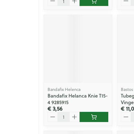
Bandafix Helenca
Bastos
Bandafix Helanca Knie T15-
Tubeg
4 9285915
Vinge
€ 3,56
€ 11,
Aantal
Aanta