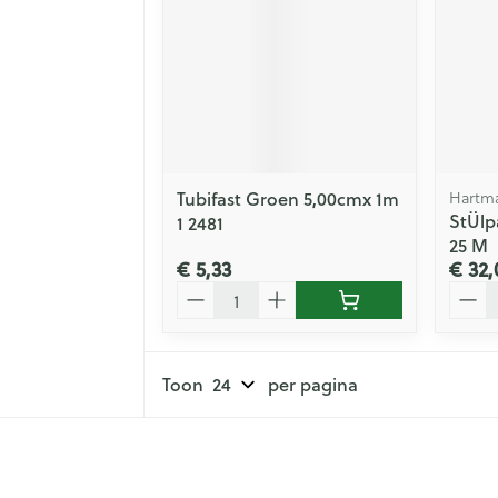
Tubifast Groen 5,00cmx 1m
Hartm
StÜlp
1 2481
25 M
€ 5,33
€ 32,
Aantal
Aanta
Toon
per pagina