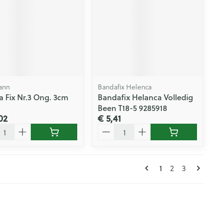
ann
Bandafix Helenca
a Fix Nr.3 Ong. 3cm
Bandafix Helanca Volledig
Been T18-5 9285918
02
€ 5,41
l
Aantal
Pagina's
U lees momente
Pagina
Pagina
1
2
3