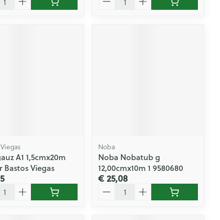
 Viegas
Noba
auz A1 1,5cmx20m
Noba Nobatub g
r Bastos Viegas
12,00cmx10m 1 9580680
05
€ 25,08
l
Aantal