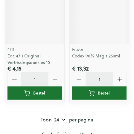
4711
Fraver
Edc 4711 Original
Codex 90% Magis 250ml
Verfrissingsdoekjes 10
€ 4,15
€ 13,32
Aantal
Aantal
Bestel
Bestel
Toon
per pagina
Pagina's
U lees momenteel pagina
Pagina
Pagina
Pagina
1
2
3
...
14