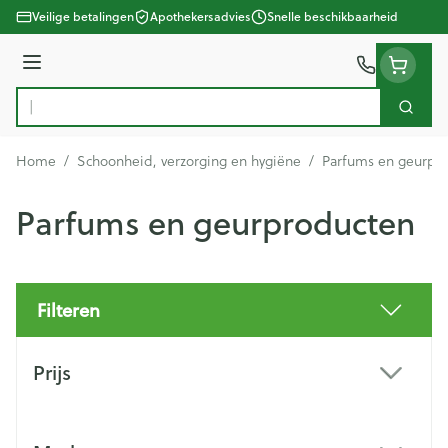
Ga naar de inhoud
Veilige betalingen
Apothekersadvies
Snelle beschikbaarheid
Menu
Zoek
Product, merk, categorie...
Home
/
Schoonheid, verzorging en hygiëne
/
Parfums en geurpr
Parfums en geurproducten
Filteren
Doorgaan naar productlijst
Prijs
filter