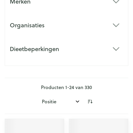
Merken
filter
Organisaties
filter
Dieetbeperkingen
filter
Producten
1
-
24
van
330
Sorteer op: