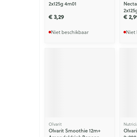
2x125g 4m01
Necta
2x125
€ 3,29
€ 2,9
Niet beschikbaar
Niet
Olvarit
Nutrici
Olvarit Smoothie 12m+
Olvar