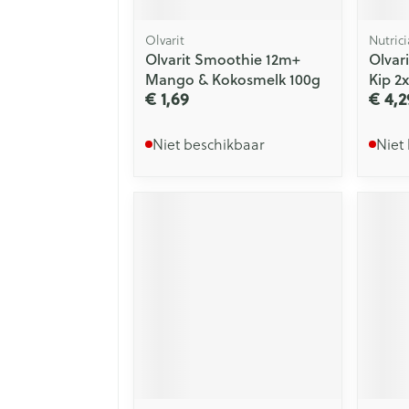
Olvarit
Nutrici
Olvarit Smoothie 12m+
Olvar
Mango & Kokosmelk 100g
Kip 2
€ 1,69
€ 4,2
Niet beschikbaar
Niet