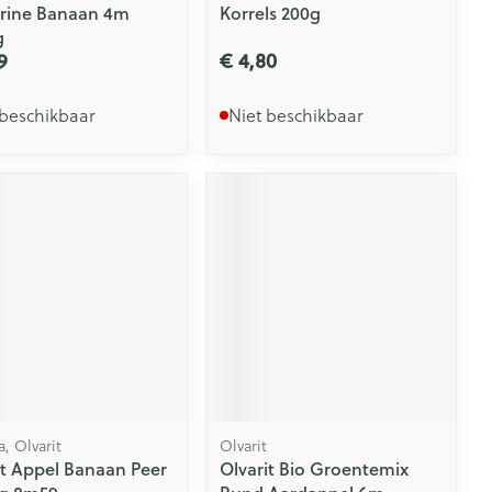
rine Banaan 4m
Korrels 200g
g
9
€ 4,80
 beschikbaar
Niet beschikbaar
a, Olvarit
Olvarit
it Appel Banaan Peer
Olvarit Bio Groentemix