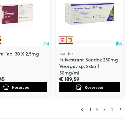
eesmiddel
Op voorschrift
Geneesmiddel
Op voorschrift
a Tabl 30 X 2,5mg
Sandoz
Fulvestrant Sandoz 250mg
Voorgev.sp. 2x5ml
50mg/ml
45
€ 189,59
Reserveer
Reserveer
Pagina's
U lees momenteel 
Pagina
Pagina
Pagina
1
2
3
4