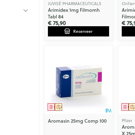
JUVISÉ PHARMACEUTICALS
Orifar
Arimidex 1mg Filmomh
Arimi
Tabl 84
Filmo
€ 75,90
€ 75,
Reserveer
Geneesmiddel
Op voorschrift
Gen
Aromasin 25mg Comp 100
Pfizer
Arom
X 25