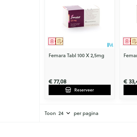
Geneesmiddel
Op voorschrift
Gen
Femara Tabl 100 X 2,5mg
Femar
€ 77,08
€ 33,
Reserveer
Toon
per pagina