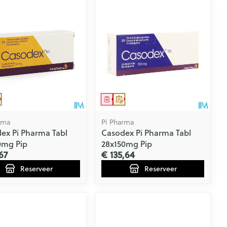
eesmiddel
Op voorschrift
Geneesmiddel
Op voorschrift
rma
Pi Pharma
ex Pi Pharma Tabl
Casodex Pi Pharma Tabl
0mg Pip
28x150mg Pip
67
€ 135,64
Reserveer
Reserveer