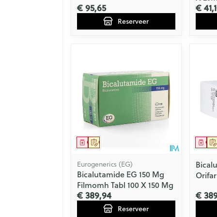
€ 95,65
€ 41,
Reserveer
Geneesmiddel
Op voorschrift
Gen
Eurogenerics (EG)
Bical
Bicalutamide EG 150 Mg
Orifa
Filmomh Tabl 100 X 150 Mg
€ 389,94
€ 38
Reserveer