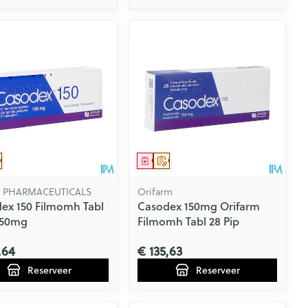
eesmiddel
Op voorschrift
Geneesmiddel
Op voorschrift
É PHARMACEUTICALS
Orifarm
ex 150 Filmomh Tabl
Casodex 150mg Orifarm
150mg
Filmomh Tabl 28 Pip
,64
€ 135,63
Reserveer
Reserveer