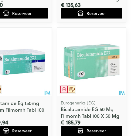
10
€ 135,63
Reserveer
Reserveer
eesmiddel
Op voorschrift
Geneesmiddel
Op voorschrift
utamide Eg 150mg
Eurogenerics (EG)
Bicalutamide EG 50 Mg
rm Filmomh Tabl 100
Filmomh Tabl 100 X 50 Mg
9,94
€ 185,79
Reserveer
Reserveer