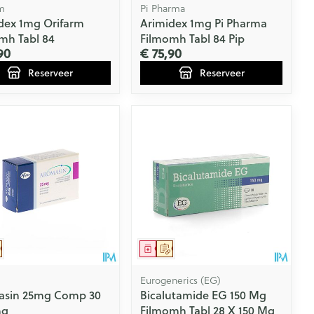
m
Pi Pharma
dex 1mg Orifarm
Arimidex 1mg Pi Pharma
mh Tabl 84
Filmomh Tabl 84 Pip
90
€ 75,90
Reserveer
Reserveer
eesmiddel
Op voorschrift
Geneesmiddel
Op voorschrift
Eurogenerics (EG)
asin 25mg Comp 30
Bicalutamide EG 150 Mg
mg
Filmomh Tabl 28 X 150 Mg