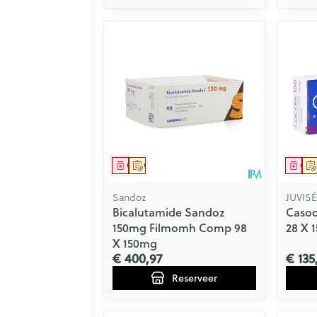
Geneesmiddel
Op voorschrift
Gen
Sandoz
JUVIS
Bicalutamide Sandoz
Casod
150mg Filmomh Comp 98
28 X 
X 150mg
€ 400,97
€ 135
Reserveer