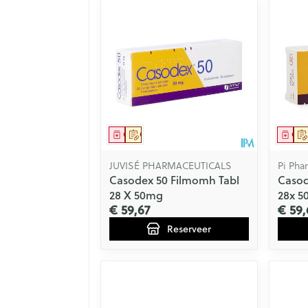
Geneesmiddel
Op voorschrift
Gen
JUVISÉ PHARMACEUTICALS
Pi Pha
Casodex 50 Filmomh Tabl
Casod
28 X 50mg
28x 5
€ 59,67
€ 59,
Reserveer