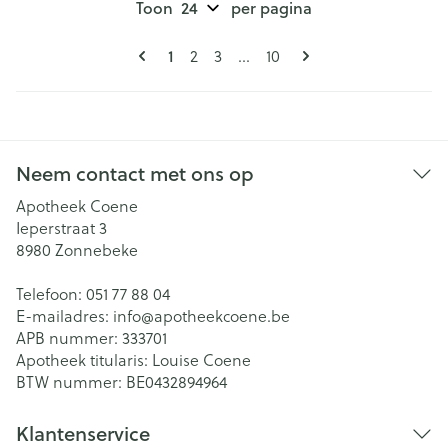
Toon
per pagina
Pagina's
U lees momenteel pagina
1
Pagina
Pagina
Pagina
2
3
...
10
Neem contact met ons op
Apotheek Coene
Ieperstraat 3
8980
Zonnebeke
Telefoon:
051 77 88 04
E-mailadres:
info@
apotheekcoene.be
APB nummer:
333701
Apotheek titularis:
Louise Coene
BTW nummer:
BE0432894964
Klantenservice