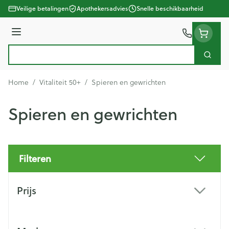
Ga naar de inhoud
Veilige betalingen
Apothekersadvies
Snelle beschikbaarheid
Menu
Zoek
Product, merk, categorie...
Home
/
Vitaliteit 50+
/
Spieren en gewrichten
Spieren en gewrichten
Filteren
Doorgaan naar productlijst
Prijs
filter