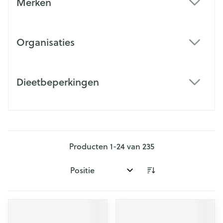
Merken
filter
Organisaties
filter
Dieetbeperkingen
filter
Producten
1
-
24
van
235
Sorteer op: