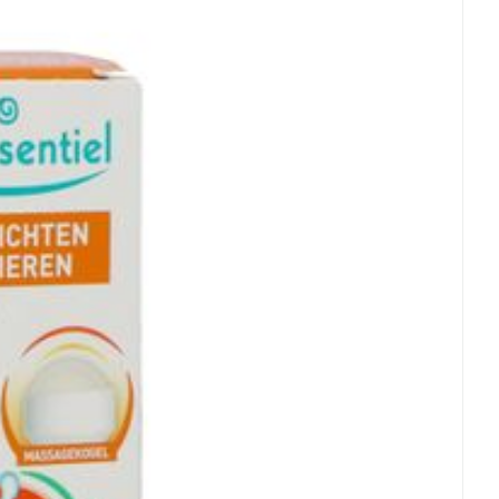
 mm
 mm
ertemperatuur (15°C - 25°C)