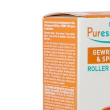
Lengte
119
Diepte
45
Hoeveelheid
75
Verpakking
Behoud
Kam