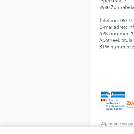
Ieperstraat 3
8980
Zonnebek
Telefoon:
051 77
E-mailadres:
in
APB nummer:
3
Apotheek titular
BTW nummer:
Algemene verko