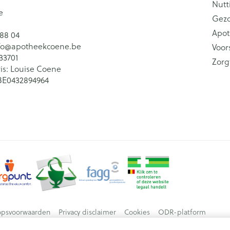
Nutt
e
Gez
Apot
 88 04
fo@
apotheekcoene.be
Voor
33701
Zorg
is:
Louise Coene
BE0432894964
opsvoorwaarden
Privacy disclaimer
Cookies
ODR-platform