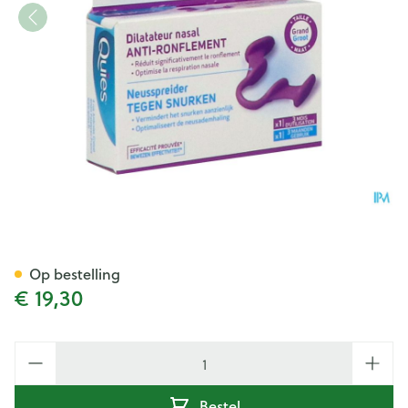
Quies A/snurk Neusspreider 
Op bestelling
€ 19,30
Aantal
Bestel