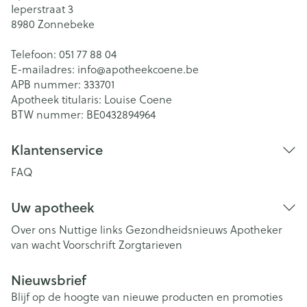
Ieperstraat 3
8980
Zonnebeke
Telefoon:
051 77 88 04
E-mailadres:
info@
apotheekcoene.be
APB nummer:
333701
Apotheek titularis:
Louise Coene
BTW nummer:
BE0432894964
Klantenservice
FAQ
Uw apotheek
Over ons
Nuttige links
Gezondheidsnieuws
Apotheker
van wacht
Voorschrift
Zorgtarieven
Nieuwsbrief
Blijf op de hoogte van nieuwe producten en promoties