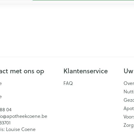
ct met ons op
Klantenservice
Uw
e
FAQ
Over
Nutt
e
Gez
Apot
 88 04
fo@
apotheekcoene.be
Voor
33701
Zorg
is:
Louise Coene