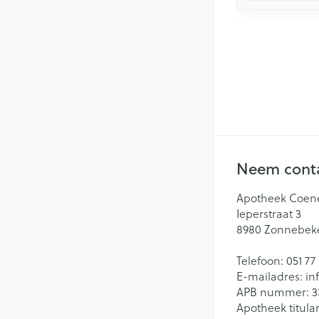
Neem conta
Apotheek Coen
Ieperstraat 3
8980
Zonnebek
Telefoon:
051 77
E-mailadres:
in
APB nummer:
3
Apotheek titular