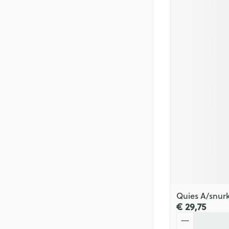
Quies A/snur
€ 29,75
Aantal