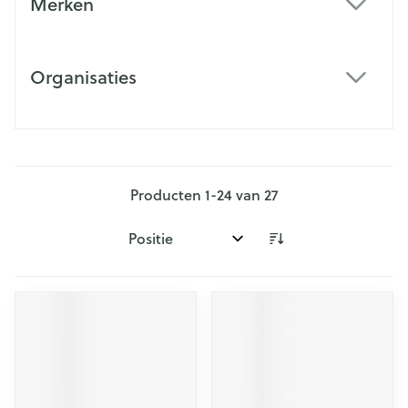
Merken
filter
Organisaties
filter
Producten
1
-
24
van
27
Sorteer op: