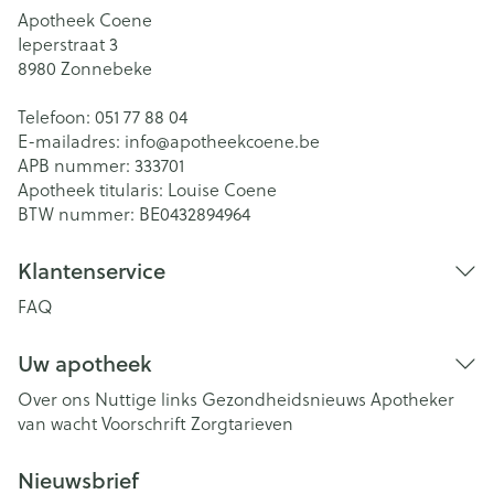
Apotheek Coene
Ieperstraat 3
8980
Zonnebeke
Telefoon:
051 77 88 04
E-mailadres:
info@
apotheekcoene.be
APB nummer:
333701
Apotheek titularis:
Louise Coene
BTW nummer:
BE0432894964
Klantenservice
FAQ
Uw apotheek
Over ons
Nuttige links
Gezondheidsnieuws
Apotheker
van wacht
Voorschrift
Zorgtarieven
Nieuwsbrief