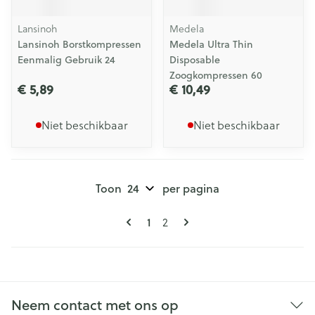
Lansinoh
Medela
Lansinoh Borstkompressen
Medela Ultra Thin
Eenmalig Gebruik 24
Disposable
Zoogkompressen 60
€ 5,89
€ 10,49
Niet beschikbaar
Niet beschikbaar
Toon
per pagina
Pagina's
U lees momenteel pagina
Pagina
1
2
Neem contact met ons op