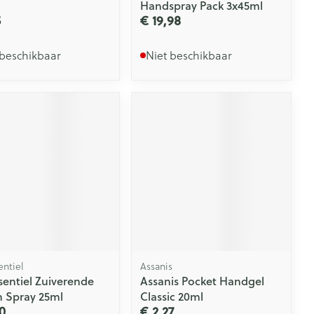
Handspray Pack 3x45ml
5
€ 19,98
 beschikbaar
Niet beschikbaar
entiel
Assanis
sentiel Zuiverende
Assanis Pocket Handgel
n Spray 25ml
Classic 20ml
0
€ 2,27