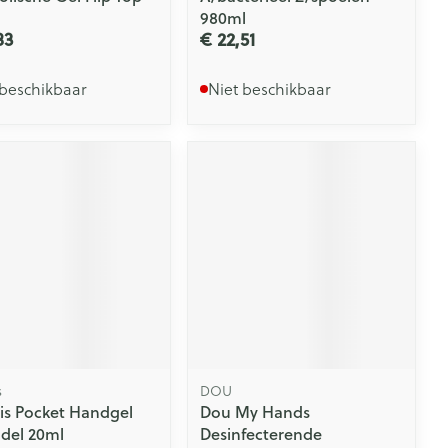
l
980ml
83
€ 22,51
 beschikbaar
Niet beschikbaar
s
DOU
is Pocket Handgel
Dou My Hands
del 20ml
Desinfecterende