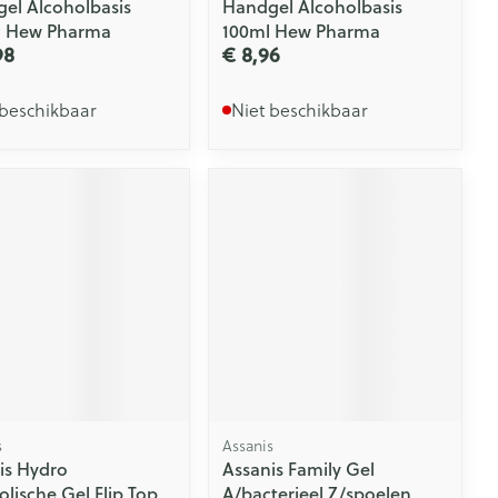
el Alcoholbasis
Handgel Alcoholbasis
l Hew Pharma
100ml Hew Pharma
98
€ 8,96
 beschikbaar
Niet beschikbaar
s
Assanis
is Hydro
Assanis Family Gel
olische Gel Flip Top
A/bacterieel Z/spoelen