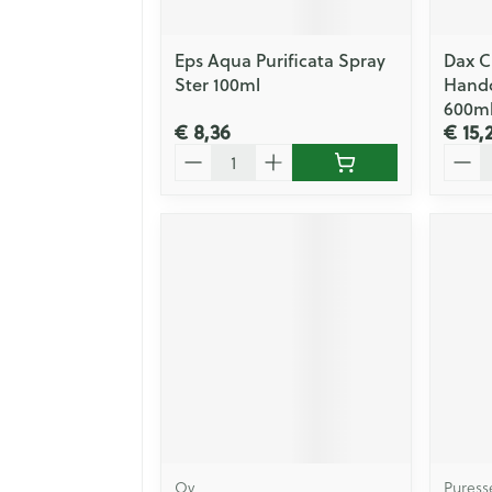
Eps Aqua Purificata Spray
Dax Cl
Ster 100ml
Hando
600m
€ 8,36
€ 15,
Aantal
Aanta
Oy
Puress