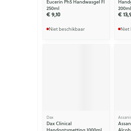
Eucerin Ph5 Handwasgel Fl
Handg
250ml
200m
€ 9,10
€ 13,
Niet beschikbaar
Niet
Dax
Assani
Dax Clinical
Assan
Handontsmetting 1000ml
Alcoh