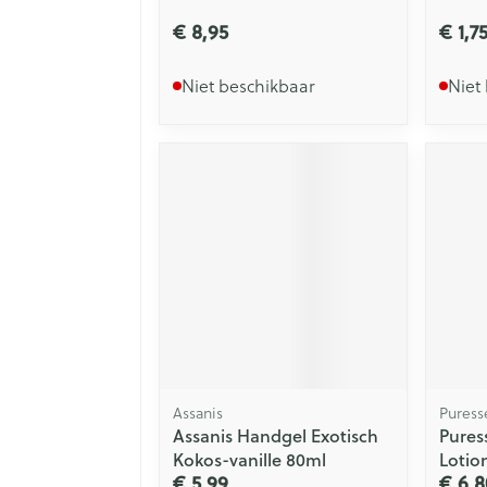
€ 8,95
€ 1,7
Niet beschikbaar
Niet
Assanis
Puress
Assanis Handgel Exotisch
Pures
Kokos-vanille 80ml
Lotio
€ 5,99
€ 6,8