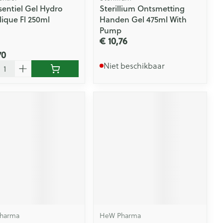
sentiel Gel Hydro
Sterillium Ontsmetting
lique Fl 250ml
Handen Gel 475ml With
Pump
€ 10,76
70
l
Niet beschikbaar
harma
HeW Pharma