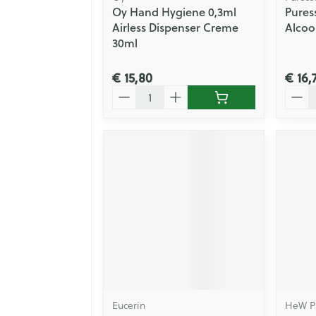
Oy Hand Hygiene 0,3ml
Pures
Airless Dispenser Creme
Alcoo
30ml
€ 15,80
€ 16,
Aantal
Aanta
Eucerin
HeW P