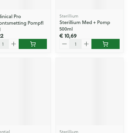
inical Pro
Sterillium
Sterillium Med + Pomp
ntsmetting Pompfl
500ml
l
22
€ 10,69
l
Aantal
entiel
Sterillium