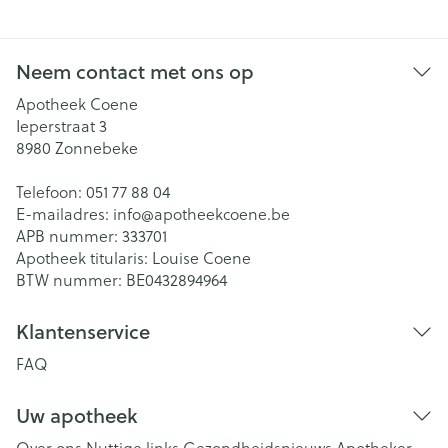
Neem contact met ons op
Apotheek Coene
Ieperstraat 3
8980
Zonnebeke
Telefoon:
051 77 88 04
E-mailadres:
info@
apotheekcoene.be
APB nummer:
333701
Apotheek titularis:
Louise Coene
BTW nummer:
BE0432894964
Klantenservice
FAQ
Uw apotheek
Over ons
Nuttige links
Gezondheidsnieuws
Apotheker