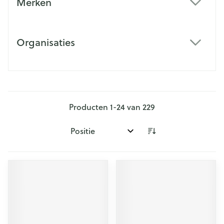
Merken
filter
Organisaties
filter
Producten
1
-
24
van
229
Sorteer op: