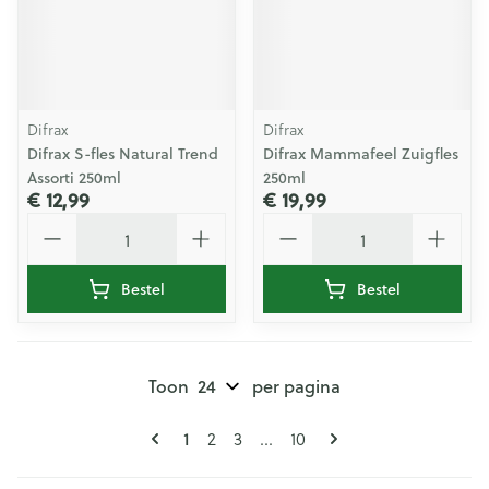
Difrax
Difrax
Difrax S-fles Natural Trend
Difrax Mammafeel Zuigfles
Assorti 250ml
250ml
€ 12,99
€ 19,99
Aantal
Aantal
Bestel
Bestel
Toon
per pagina
Pagina's
U lees momenteel pagina
Pagina
Pagina
Pagina
1
2
3
...
10