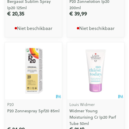
Bergasol Sublim Spray
P20 Zonnelotion Ip20
Ip20 125ml
200ml
€ 20,35
€ 39,99
Niet beschikbaar
Niet beschikbaar
P20
Louis Widmer
P20 Zonnespray Spf20 85ml
Widmer Young
Moisturising Cr Ip20 Parf
Tube 50ml