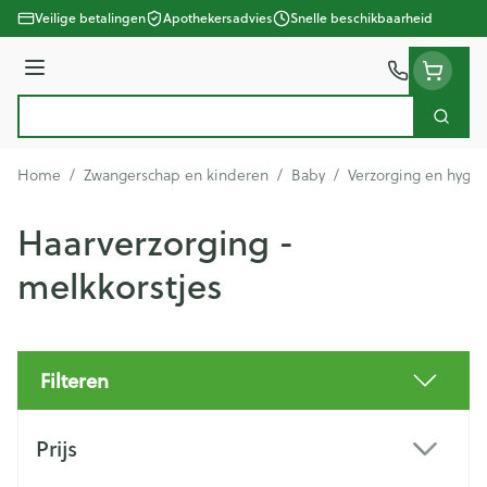
Ga naar de inhoud
Veilige betalingen
Apothekersadvies
Snelle beschikbaarheid
Menu
Zoek
Product, merk, categorie...
Home
/
Zwangerschap en kinderen
/
Baby
/
Verzorging en hygië
Haarverzorging -
melkkorstjes
Filteren
Doorgaan naar productlijst
Prijs
filter