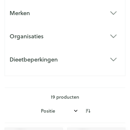
Merken
filter
Organisaties
filter
Dieetbeperkingen
filter
19
producten
Sorteer op: