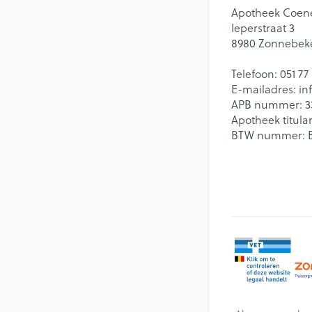
Apotheek Coen
Ieperstraat 3
8980
Zonnebek
Telefoon:
051 77
E-mailadres:
in
APB nummer:
3
Apotheek titular
BTW nummer: