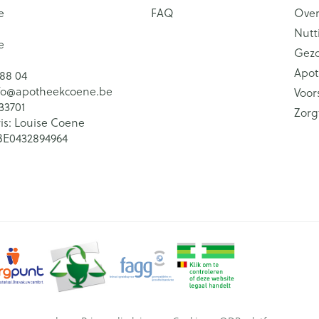
e
FAQ
Over
Nutt
e
Gez
Apot
 88 04
fo@
apotheekcoene.be
Voor
33701
Zorg
is:
Louise Coene
BE0432894964