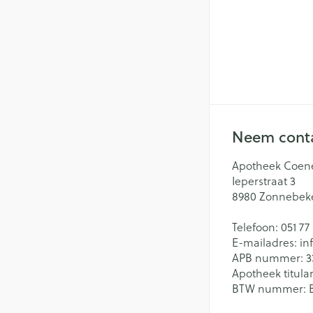
Batterijen
Massagebalsem e
Handhygiëne
Toebehoren
Manicure & pedi
Hormonaal stelse
Steriel materiaal
Mond
Droge mond
Gynaecologie
Neem conta
Elektrische tande
Interdentaal - flo
Apotheek Coen
Ieperstraat 3
Kunstgebit
8980
Zonnebek
Toon meer
Telefoon:
051 77
E-mailadres:
in
APB nummer:
3
Apotheek titular
BTW nummer: