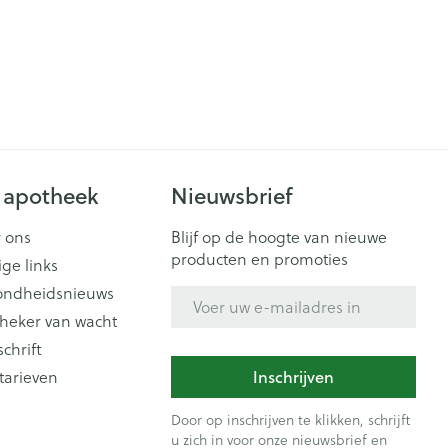
Doffe huid
 penselen en
er
Arm
er
svoorwerpen
Toon meer
Elleboog
Haar
 - oogpotlood
Enkel en voet
Zelfbruiner
en - decubitis
Toon meer
er
aduw
er
Scheren
 apotheek
Nieuwsbrief
n
ys en -druppels
 ons
Blijf op de hoogte van nieuwe
producten en promoties
CBD
ige links
ondheidsnieuws
E-mail adres
heker van wacht
schrift
Inschrijven
tarieven
Door op inschrijven te klikken, schrijft
u zich in voor onze nieuwsbrief en