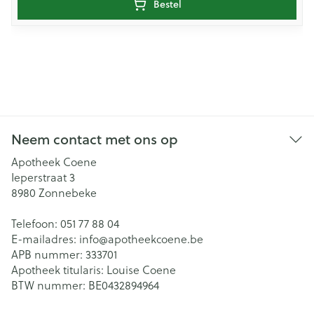
Bestel
Neem contact met ons op
Apotheek Coene
Ieperstraat 3
8980
Zonnebeke
Telefoon:
051 77 88 04
E-mailadres:
info@
apotheekcoene.be
APB nummer:
333701
Apotheek titularis:
Louise Coene
BTW nummer:
BE0432894964