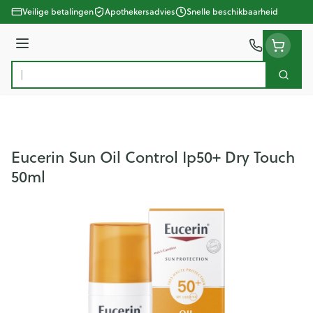
Ga naar de inhoud
Veilige betalingen
Apothekersadvies
Snelle beschikbaarheid
Menu
Zoek
Product, merk, categorie...
Eucerin Sun Oil Control Ip50+ Dry Touch
50ml