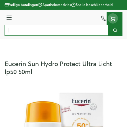
Ga naar de inhoud
Veilige betalingen
Apothekersadvies
Snelle beschikbaarheid
Menu
Zoek
Product, merk, categorie...
Eucerin Sun Hydro Protect Ultra Licht
Ip50 50ml