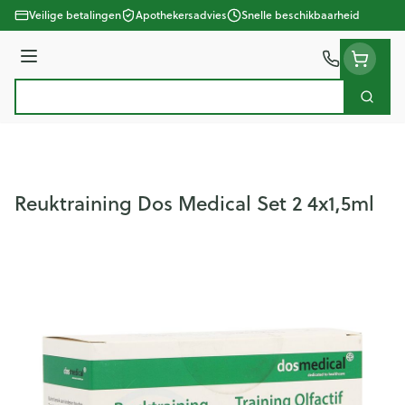
Ga naar de inhoud
Veilige betalingen
Apothekersadvies
Snelle beschikbaarheid
Menu
Zoek
Product, merk, categorie...
Reuktraining Dos Medical Set 2 4x1,5ml