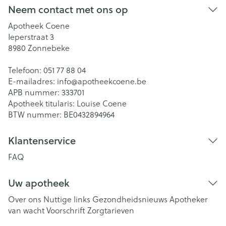
Neem contact met ons op
Apotheek Coene
Ieperstraat 3
8980
Zonnebeke
Telefoon:
051 77 88 04
E-mailadres:
info@
apotheekcoene.be
APB nummer:
333701
Apotheek titularis:
Louise Coene
BTW nummer:
BE0432894964
Klantenservice
FAQ
Uw apotheek
Over ons
Nuttige links
Gezondheidsnieuws
Apotheker
van wacht
Voorschrift
Zorgtarieven