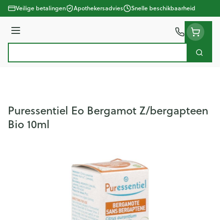
Ga naar de inhoud
Veilige betalingen
Apothekersadvies
Snelle beschikbaarheid
Menu
Zoek
Product, merk, categorie...
Puressentiel Eo Bergamot Z/bergapteen
Bio 10ml