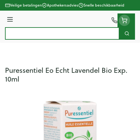
Ga naar de inhoud
Veilige betalingen
Apothekersadvies
Snelle beschikbaarheid
Menu
Zoek
Product, merk, categorie...
Puressentiel Eo Echt Lavendel Bio Exp.
10ml