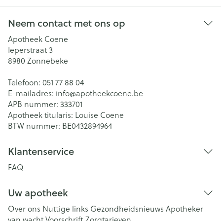
Neem contact met ons op
Apotheek Coene
Ieperstraat 3
8980
Zonnebeke
Telefoon:
051 77 88 04
E-mailadres:
info@
apotheekcoene.be
APB nummer:
333701
Apotheek titularis:
Louise Coene
BTW nummer:
BE0432894964
Klantenservice
FAQ
Uw apotheek
Over ons
Nuttige links
Gezondheidsnieuws
Apotheker
van wacht
Voorschrift
Zorgtarieven