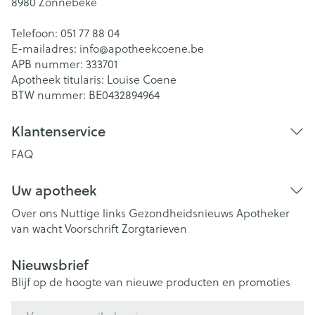
8980
Zonnebeke
Telefoon:
051 77 88 04
E-mailadres:
info@
apotheekcoene.be
APB nummer:
333701
Apotheek titularis:
Louise Coene
BTW nummer:
BE0432894964
Klantenservice
FAQ
Uw apotheek
Over ons
Nuttige links
Gezondheidsnieuws
Apotheker
van wacht
Voorschrift
Zorgtarieven
Nieuwsbrief
Blijf op de hoogte van nieuwe producten en promoties
E-mail adres