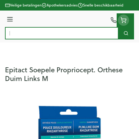
Ga naar de inhoud
Veilige betalingen
Apothekersadvies
Snelle beschikbaarheid
Menu
Zoek
Product, merk, categorie...
Epitact Soepele Propriocept. Orthese
Duim Links M