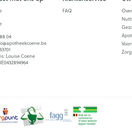
e
FAQ
Over
Nutt
e
Gez
Apot
 88 04
fo@
apotheekcoene.be
Voor
33701
Zorg
is:
Louise Coene
BE0432894964