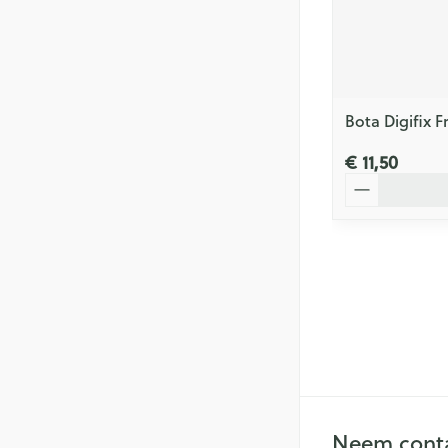
Bota Digifix F
€ 11,50
Aantal
Neem conta