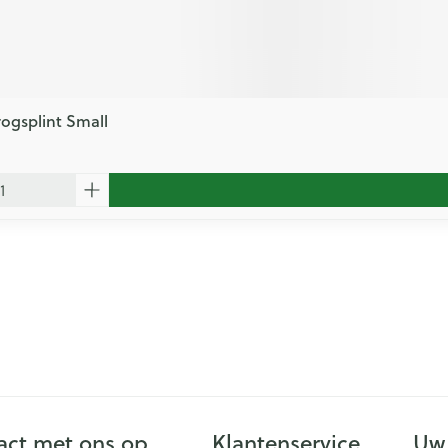
rogsplint Small
ct met ons op
Klantenservice
Uw