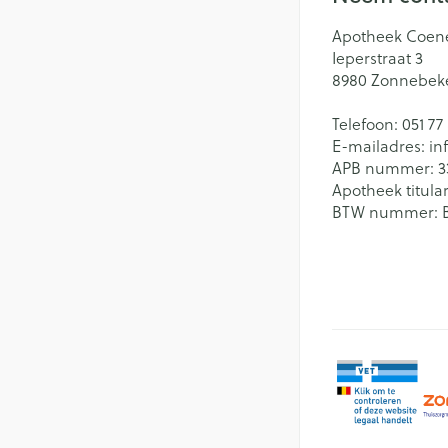
Apotheek Coen
Ieperstraat 3
8980
Zonnebek
Telefoon:
051 77
E-mailadres:
in
APB nummer:
3
Apotheek titular
BTW nummer: