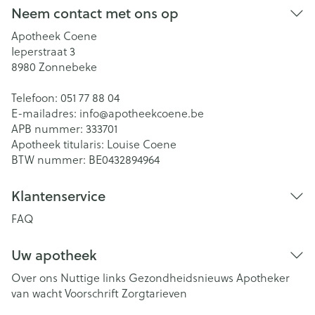
Neem contact met ons op
Apotheek Coene
Ieperstraat 3
8980
Zonnebeke
Telefoon:
051 77 88 04
E-mailadres:
info@
apotheekcoene.be
APB nummer:
333701
Apotheek titularis:
Louise Coene
BTW nummer:
BE0432894964
Klantenservice
FAQ
Uw apotheek
Over ons
Nuttige links
Gezondheidsnieuws
Apotheker
van wacht
Voorschrift
Zorgtarieven