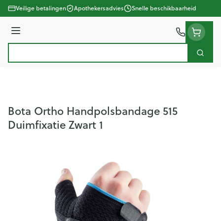
Ga naar de inhoud
Veilige betalingen
Apothekersadvies
Snelle beschikbaarheid
Menu
Zoek
Product, merk, categorie...
Bota Ortho Handpolsbandage 515
Duimfixatie Zwart 1