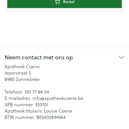
Bestel
Neem contact met ons op
Apotheek Coene
Ieperstraat 3
8980
Zonnebeke
Telefoon:
051 77 88 04
E-mailadres:
info@
apotheekcoene.be
APB nummer:
333701
Apotheek titularis:
Louise Coene
BTW nummer:
BE0432894964