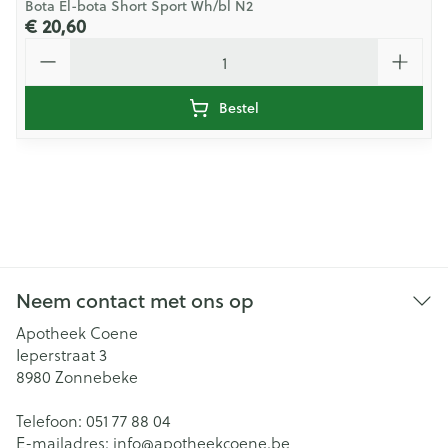
Bota El-bota Short Sport Wh/bl N2
€ 20,60
Aantal
Bestel
Neem contact met ons op
Apotheek Coene
Ieperstraat 3
8980
Zonnebeke
Telefoon:
051 77 88 04
E-mailadres:
info@
apotheekcoene.be