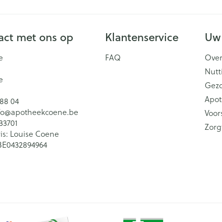
ct met ons op
Klantenservice
Uw
e
FAQ
Over
Nutt
e
Gez
Apot
 88 04
fo@
apotheekcoene.be
Voor
33701
Zorg
is:
Louise Coene
BE0432894964