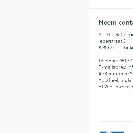
Neem conta
Apotheek Coen
Ieperstraat 3
8980
Zonnebek
Telefoon:
051 77
E-mailadres:
in
APB nummer:
3
Apotheek titular
BTW nummer: