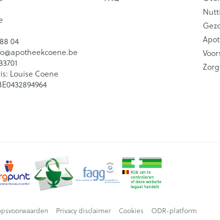
Nutt
e
Gez
Apot
 88 04
fo@
apotheekcoene.be
Voor
33701
Zorg
is:
Louise Coene
BE0432894964
opsvoorwaarden
Privacy disclaimer
Cookies
ODR-platform