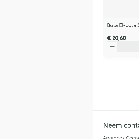
Bota El-bota 
€ 20,60
Aantal
Neem conta
Apotheek Coen