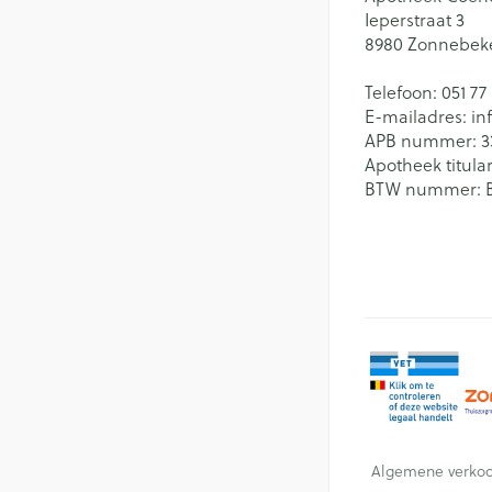
Ieperstraat 3
8980
Zonnebek
Telefoon:
051 77
E-mailadres:
in
APB nummer:
3
Apotheek titular
BTW nummer:
Algemene verko