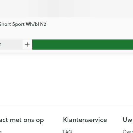
Short Sport Wh/bl N2
ct met ons op
Klantenservice
Uw
e
FAQ
Over