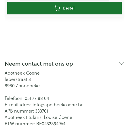
Bestel
Neem contact met ons op
Apotheek Coene
Ieperstraat 3
8980
Zonnebeke
Telefoon:
051 77 88 04
E-mailadres:
info@
apotheekcoene.be
APB nummer:
333701
Apotheek titularis:
Louise Coene
BTW nummer:
BE0432894964