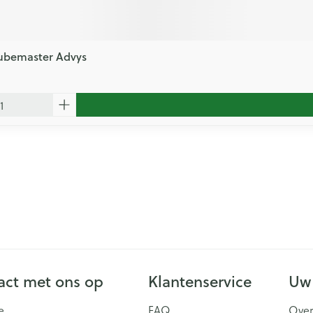
Tubemaster Advys
ct met ons op
Klantenservice
Uw
e
FAQ
Over