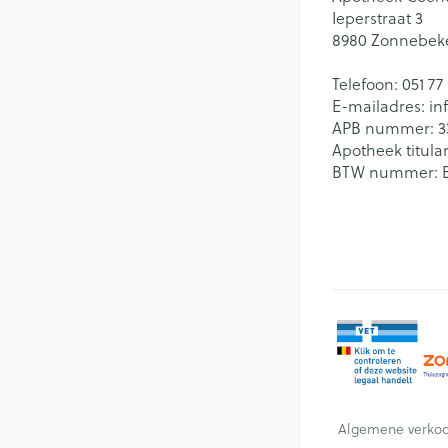
Ieperstraat 3
8980
Zonnebek
Telefoon:
051 77
E-mailadres:
in
APB nummer:
3
Apotheek titular
BTW nummer:
Algemene verko