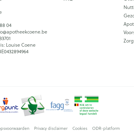
Nutt
e
Gez
Apot
 88 04
fo@
apotheekcoene.be
Voor
33701
Zorg
is:
Louise Coene
BE0432894964
opsvoorwaarden
Privacy disclaimer
Cookies
ODR-platform