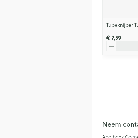
Tubeknijper 
€ 7,59
Aantal
Neem conta
Apotheek Coen