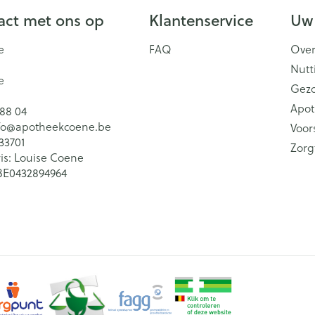
ct met ons op
Klantenservice
Uw
e
FAQ
Over
Nutt
e
Gez
Apot
 88 04
fo@
apotheekcoene.be
Voor
33701
Zorg
is:
Louise Coene
BE0432894964