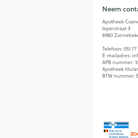
Neem conta
Apotheek Coen
Ieperstraat 3
8980
Zonnebek
Telefoon:
051 77
E-mailadres:
in
APB nummer:
3
Apotheek titular
BTW nummer: